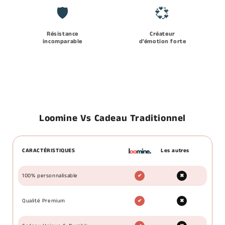
🛡️
💞
Résistance
Créateur
incomparable
d’émotion forte
Loomine Vs Cadeau Traditionnel
CARACTÉRISTIQUES
Les autres
100% personnalisable
✔
✖
Qualité Premium
✔
✖