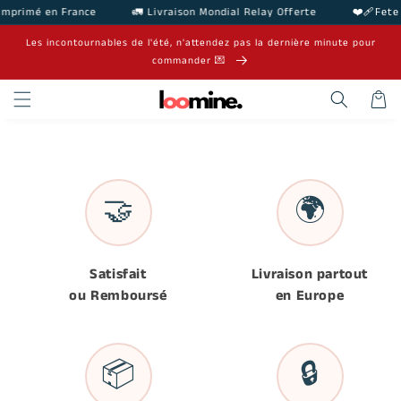
et
mprimé en France
🚛 Livraison Mondial Relay Offerte
❤️‍🩹Fete
passer
au
Les incontournables de l'été, n'attendez pas la dernière minute pour
contenu
commander 💌
Panier
🤝
🌍
Satisfait
Livraison partout
ou Remboursé
en Europe
📦
🔒