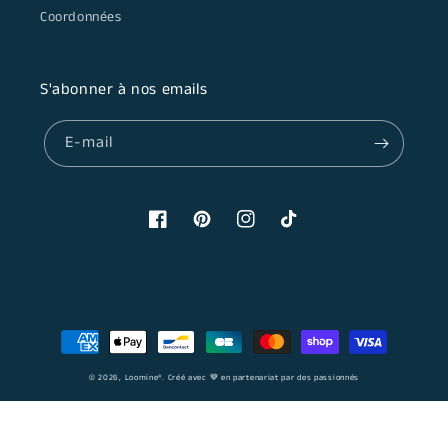
Coordonnées
S'abonner à nos emails
E-mail
Facebook
Pinterest
Instagram
TikTok
Moyens
de
© 2026,
Loomine
®. Créé avec 💙 en partenariat par des passionnés
paiement