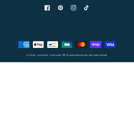
Facebook
Pinterest
Instagram
TikTok
Moyens
de
© 2026,
Loomine
®. Créé avec 💙 en partenariat par des passionnés
paiement